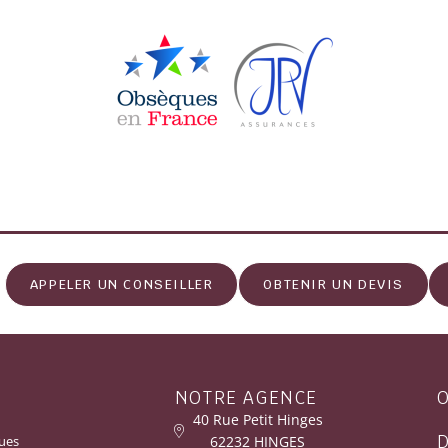
APPELER UN CONSEILLER
OBTENIR UN DEVIS
NOTRE AGENCE
40 Rue Petit Hinges
62232 HINGES
ues