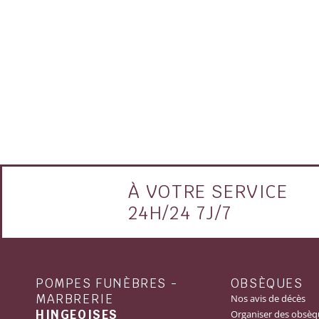
À VOTRE SERVICE
24H/24 7J/7
POMPES FUNÈBRES -
OBSÈQUES
MARBRERIE
Nos avis de décès
HINGEOISES
Organiser des obsèq