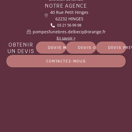
NOTRE AGENCE
40 Rue Petit Hinges
62232 HINGES
03 21 56 99 98
pompesfunebres.delbecq@orange.fr
En savoir +
OBTENIR
DEVIS MARBRERIE
DEVIS OBSÈQUES
DEVIS PR
UN DEVIS
CONTACTEZ-NOUS