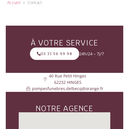
Accueil
»
Contact
À VOTRE SERVICE
24h/24 – 7j/7
03 21 56 99 98
40 Rue Petit Hinges
62232 HINGES
pompesfunebres.delbecq@orange.fr
NOTRE AGENCE